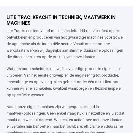
LITE TRAC: KRACHT IN TECHNIEK, MAATWERK IN
MACHINES
Lite-Trac is een innovatief mechanisatiebedrijf dat zich richt op het
ontwikkelen en produceren van hoogwaardige machines voor zowel
de agrarische als de industriële sector. Vanuit onze moderne
werkplaats werken wij dagelijks aan slimme, duurzame oplossingen
die direct aansluiten op de praktijk van onze klanten.
Wat ons onderscheidt, is dat wij het volledige proces in eigen huis
uitvoeren. Van het eerste ontwerp en de engineering tot productie,
assemblage en oplevering: alles gebeurt onder één dak. Hierdoor
kunnen wij snel schakelen, kwaliteit waarborgen en flexibel inspelen
op specifieke wensen.
Naast onze eigen machines zijn wij gespecialiseerd in
maatwerkoplossingen. Geen enkel vraagstuk is hetzelfde en juist dat
maakt ons werk uitdagend. Wij denken actief mee met onze klanten
en vertalen hun behoeften naar betrouwbare, efficiënte en duurzame
machines die doen wat ze moeten doen vaak onder zware