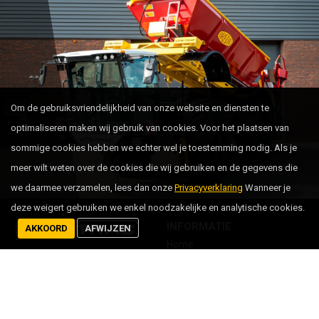
Om de gebruiksvriendelijkheid van onze website en diensten te
optimaliseren maken wij gebruik van cookies. Voor het plaatsen van
sommige cookies hebben we echter wel je toestemming nodig. Als je
meer wilt weten over de cookies die wij gebruiken en de gegevens die
we daarmee verzamelen, lees dan onze
Privacyverklaring
Wanneer je
deze weigert gebruiken we enkel noodzakelijke en analytische cookies.
INFORMATIE
AKKOORD
AFWIJZEN
Home
call
+31 (0) 6 290 367 58
Producten
mail
sales@lite-trac.nl
Distributeurs
Dealer worden
location_on
Postelsedijk 4a